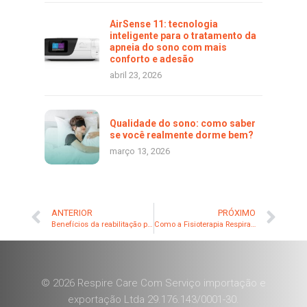
AirSense 11: tecnologia
inteligente para o tratamento da
apneia do sono com mais
conforto e adesão
abril 23, 2026
Qualidade do sono: como saber
se você realmente dorme bem?
março 13, 2026
ANTERIOR
PRÓXIMO
Benefícios da reabilitação pulmonar no tratamento da apneia obstrutiva do sono.
Como a Fisioterapia Respiratória associada ao Dispositivo Aerobika pode melhorar a qualidade de vida de pacientes com DPOC, Bronquiectasia, Fibrose Cística e Pneumonia
© 2026 Respire Care Com Serviço importação e
exportação Ltda 29.176.143/0001-30.