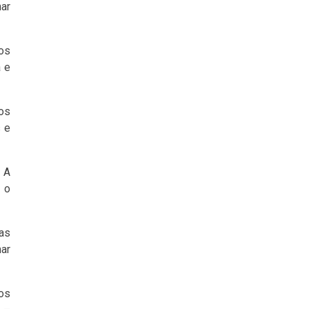
nar
ios
a e
os
s e
 A
 o
as
mar
 os