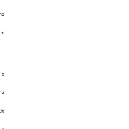
omo
es
u o
r a
ode