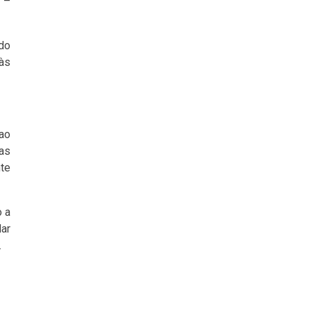
 –
ado
às
 ao
das
te
 a
dar
.