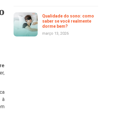
o
Qualidade do sono: como
saber se você realmente
dorme bem?
março 13, 2026
re
er,
ica
 à
 em