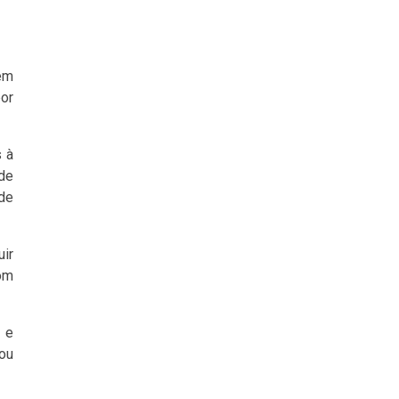
dem
or
 à
 de
de
uir
om
 e
 ou