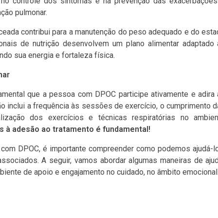
no controle dos sintomas e na prevenção das exacerbações
nção pulmonar.
ceada contribui para a manutenção do peso adequado e do est
onais de nutrição desenvolvem um plano alimentar adaptado 
do sua energia e fortaleza física.
nar
damental que a pessoa com DPOC participe ativamente e adira
o inclui a frequência às sessões de exercício, o cumprimento 
alização dos exercícios e técnicas respiratórias no ambien
os à adesão ao tratamento é fundamental!
o com DPOC, é importante compreender como podemos ajudá-lo
 associados. A seguir, vamos abordar algumas maneiras de aju
iente de apoio e engajamento no cuidado, no âmbito emocional