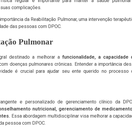
 física regular é importante para manter a saúde pulmonar
e suas complicações.
mportância da Reabilitação Pulmonar, uma intervenção terapêut
lidade das pessoas com DPOC.
tação Pulmonar
gral destinado a melhorar a
funcionalidade, a capacidade 
om doenças pulmonares crônicas. Entender a importância des
ividade é crucial para ajudar seu ente querido no processo
angente e personalizado de gerenciamento clínico da DPO
conselhamento nutricional, gerenciamento de medicamento
ntes.
Essa abordagem multidisciplinar visa melhorar a capacid
ia da pessoa com DPOC.