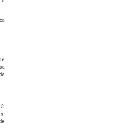
 e
ica
de
sa
 de
C,
s,
ade