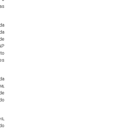
das
 da
 da
 de
PAP
nto
ões
 da
na;
de
 do
es,
 do