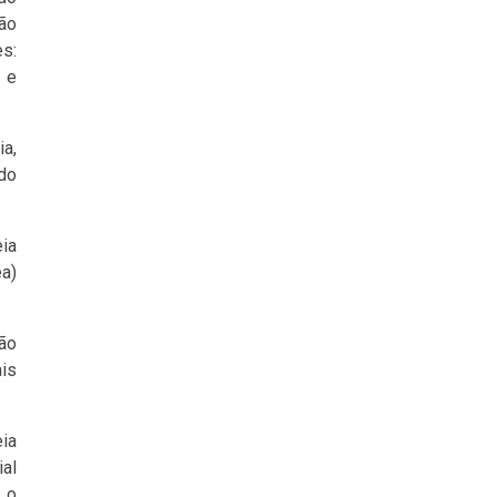
ão
s:
a e
ia,
 do
ia
ea)
tão
is
ia
ial
 o