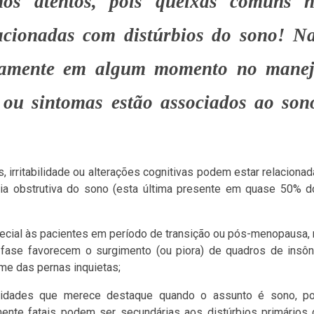
mos atentos, pois queixas comuns 
lacionadas com distúrbios do sono! N
ertamente em algum momento no mane
s ou sintomas estão associados ao son
 irritabilidade ou alterações cognitivas podem estar relaciona
ia obstrutiva do sono (esta última presente em quase 50% d
ecial às pacientes em período de transição ou pós-menopausa,
fase favorecem o surgimento (ou piora) de quadros de insôn
me das pernas inquietas;
lidades que merece destaque quando o assunto é sono, po
ente fatais podem ser secundárias aos distúrbios primários