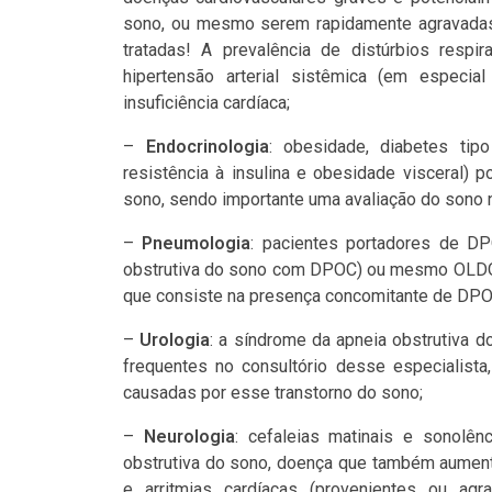
sono, ou mesmo serem rapidamente agravadas
tratadas! A prevalência de distúrbios resp
hipertensão arterial sistêmica (em especial 
insuficiência cardíaca;
–
Endocrinologia
: obesidade, diabetes tipo
resistência à insulina e obesidade visceral)
sono, sendo importante uma avaliação do sono 
–
Pneumologia
: pacientes portadores de D
obstrutiva do sono com DPOC) ou mesmo OLDOSA
que consiste na presença concomitante de DPOC
–
Urologia
: a síndrome da apneia obstrutiva do
frequentes no consultório desse especialist
causadas por esse transtorno do sono;
–
Neurologia
: cefaleias matinais e sonolê
obstrutiva do sono, doença que também aumenta 
e arritmias cardíacas (provenientes ou agr