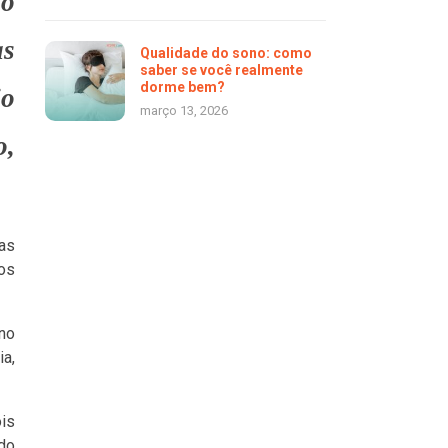
no
as
Qualidade do sono: como
saber se você realmente
dorme bem?
jo
março 13, 2026
o,
das
os
 no
ia,
is
 do