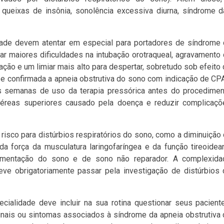
 queixas de insônia, sonolência excessiva diurna, síndrome 
idade devem atentar em especial para portadores de síndrome
r maiores dificuldades na intubação orotraqueal, agravamento
ção e um limiar mais alto para despertar, sobretudo sob efeito
 e confirmada a apneia obstrutiva do sono com indicação de C
is semanas de uso da terapia pressórica antes do procedime
 aéreas superiores causado pela doença e reduzir complicaç
risco para distúrbios respiratórios do sono, como a diminuição
 da força da musculatura laringofaríngea e da função tireoidea
agmentação do sono e de sono não reparador. A complexida
deve obrigatoriamente passar pela investigação de distúrbios
ecialidade deve incluir na sua rotina questionar seus pacient
sinais ou sintomas associados à síndrome da apneia obstrutiva