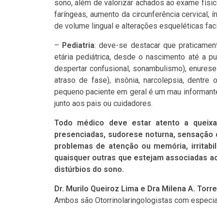
sono, além de valorizar achados ao exame físic
faríngeas, aumento da circunferência cervical, 
de volume lingual e alterações esqueléticas fa
–
Pediatria
: deve-se destacar que praticamen
etária pediátrica, desde o nascimento até a p
despertar confusional, sonambulismo), enurese 
atraso de fase), insônia, narcolepsia, dentre
pequeno paciente em geral é um mau informant
junto aos pais ou cuidadores.
Todo médico deve estar atento a queixas
presenciadas, sudorese noturna, sensação d
problemas de atenção ou memória, irritabil
quaisquer outras que estejam associadas a
distúrbios do sono.
Dr. Murilo Queiroz Lima e Dra Milena A. Tor
Ambos são Otorrinolaringologistas com especia