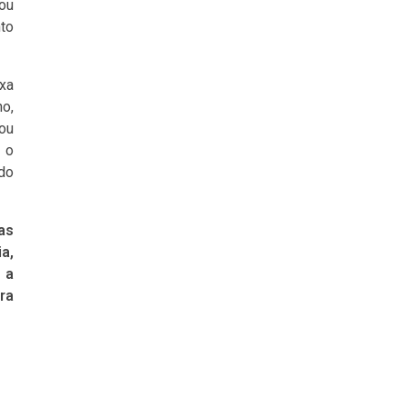
 ou
nto
ixa
no,
 ou
e o
ado
as
a,
 a
ra