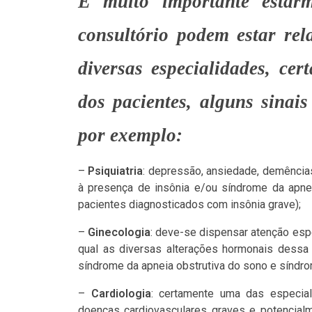
É muito importante estar
consultório podem estar re
diversas especialidades, c
dos pacientes, alguns sinai
por exemplo:
–
Psiquiatria
: depressão, ansiedade, demências,
à presença de insônia e/ou síndrome da apne
pacientes diagnosticados com insônia grave);
–
Ginecologia
: deve-se dispensar atenção esp
qual as diversas alterações hormonais dessa 
síndrome da apneia obstrutiva do sono e síndro
–
Cardiologia
: certamente uma das especia
doenças cardiovasculares graves e potencialm