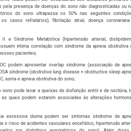
 pela presença de doenças do sono não diagnosticadas ou n
iratórios do sono ultrapassa os 50% nas seguintes condiçõe
os casos refratários), fibrilação atrial, doença coronarian
 II e Síndrome Metabólica (hipertensão arterial, dislipidem
 possuem íntima correlação com síndrome da apneia obstrutiva
nesses pacientes;
POC podem apresentar overlap síndrome (associação de apne
 síndrome (obstrutive lung disease + obstructive sleep apn
, asma e apneia obstrutiva do sono;
 sono pode levar a queixas de disfunção erétil e de noctúria, 
a, as quais podem estarem associadas às alterações hormona
ncia excessiva diurna podem ser sintomas síndrome da apne
o risco de acidentes vasculares encefálico, hipertensão arter
avados por distúrbios respiratórios do sono). Além disso,