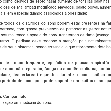
o como: desvios de septo nasal, aumento de tonsilas palatinas
índices de Mallampati modificado elevados, palato ogival, aume
ciais, em especial quando associados a obesidade;
te todos os distúrbios do sono podem estar presentes na fa
uberdade, com grande prevalência de parassônias (terror notur
noturna, ronco e apneia do sono, transtornos de ritmo (avanço
 outros. O pediatra deve redobrar a atenção, pois naturalment
e de seus sintomas, sendo essencial o questionamento detalh
 de: ronco frequente, episódios de pausas respiratóri
e sono não-reparador, fadiga ou sonolência diurna, noctúri
idade, despertares frequentes durante o sono, insônia ou
o período de sono, pois podem apontar em muitos casos pa
res Campanholo
lização em medicina do sono.