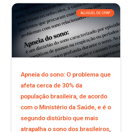
ALUGUEL DE CPAP
Apneia do sono: O problema que
afeta cerca de 30% da
população brasileira, de acordo
com o Ministério da Saúde, e é o
segundo distúrbio que mais
atrapalha o sono dos brasileiros,