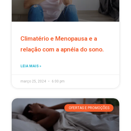
Climatério e Menopausa e a
relação com a apnéia do sono.
LEIA MAIS »
março 25, 2024
6:00 pm
OFERTAS E PROMOÇÕES