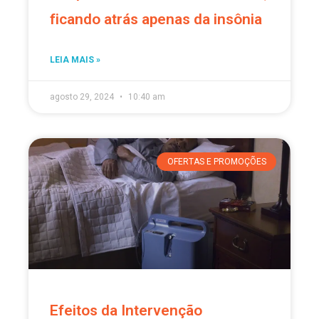
ficando atrás apenas da insônia
LEIA MAIS »
agosto 29, 2024
10:40 am
OFERTAS E PROMOÇÕES
Efeitos da Intervenção