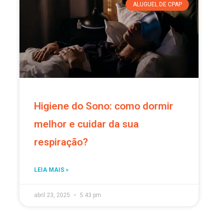
ALUGUEL DE CPAP
Higiene do Sono: como dormir
melhor e cuidar da sua
respiração?
LEIA MAIS »
abril 23, 2025
5:43 pm