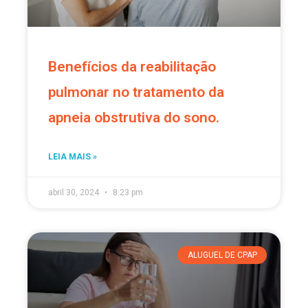
Benefícios da reabilitação
pulmonar no tratamento da
apneia obstrutiva do sono.
LEIA MAIS »
abril 30, 2024
8:23 pm
ALUGUEL DE CPAP